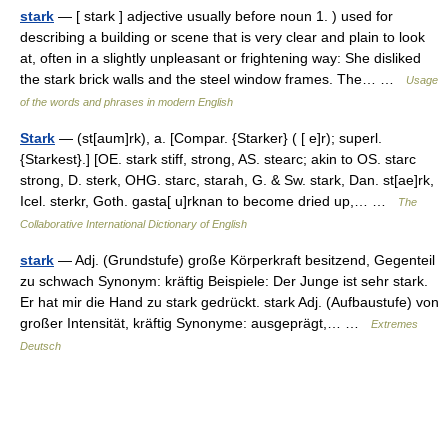
stark
— [ stark ] adjective usually before noun 1. ) used for
describing a building or scene that is very clear and plain to look
at, often in a slightly unpleasant or frightening way: She disliked
the stark brick walls and the steel window frames. The… …
Usage
of the words and phrases in modern English
Stark
— (st[aum]rk), a. [Compar. {Starker} ( [ e]r); superl.
{Starkest}.] [OE. stark stiff, strong, AS. stearc; akin to OS. starc
strong, D. sterk, OHG. starc, starah, G. & Sw. stark, Dan. st[ae]rk,
Icel. sterkr, Goth. gasta[ u]rknan to become dried up,… …
The
Collaborative International Dictionary of English
stark
— Adj. (Grundstufe) große Körperkraft besitzend, Gegenteil
zu schwach Synonym: kräftig Beispiele: Der Junge ist sehr stark.
Er hat mir die Hand zu stark gedrückt. stark Adj. (Aufbaustufe) von
großer Intensität, kräftig Synonyme: ausgeprägt,… …
Extremes
Deutsch