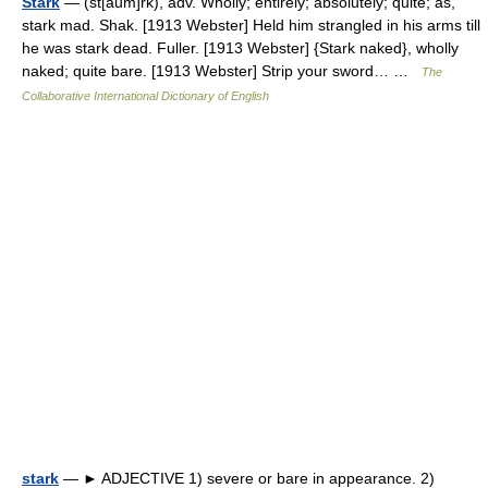
Stark
— (st[aum]rk), adv. Wholly; entirely; absolutely; quite; as,
stark mad. Shak. [1913 Webster] Held him strangled in his arms till
he was stark dead. Fuller. [1913 Webster] {Stark naked}, wholly
naked; quite bare. [1913 Webster] Strip your sword… …
The
Collaborative International Dictionary of English
stark
— ► ADJECTIVE 1) severe or bare in appearance. 2)