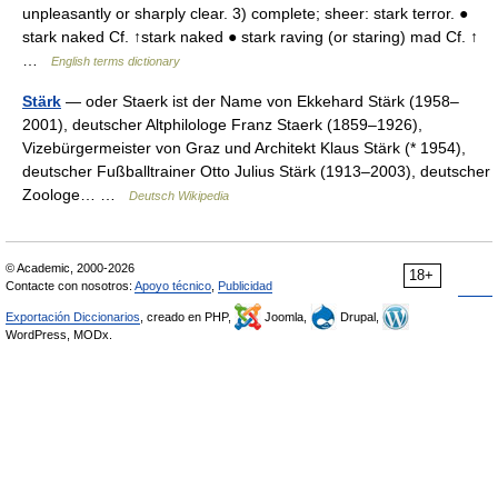
unpleasantly or sharply clear. 3) complete; sheer: stark terror. ●
stark naked Cf. ↑stark naked ● stark raving (or staring) mad Cf. ↑
…
English terms dictionary
Stärk
— oder Staerk ist der Name von Ekkehard Stärk (1958–
2001), deutscher Altphilologe Franz Staerk (1859–1926),
Vizebürgermeister von Graz und Architekt Klaus Stärk (* 1954),
deutscher Fußballtrainer Otto Julius Stärk (1913–2003), deutscher
Zoologe… …
Deutsch Wikipedia
© Academic, 2000-2026
18+
Contacte con nosotros:
Apoyo técnico
,
Publicidad
Exportación Diccionarios
, creado en PHP,
Joomla,
Drupal,
WordPress, MODx.