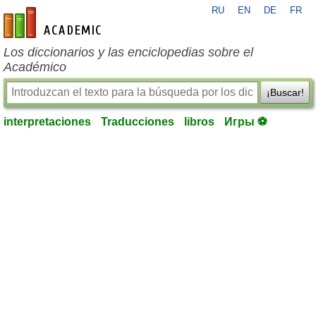
RU
EN
DE
FR
es-academic.com
Los diccionarios y las enciclopedias sobre el
Académico
¡Buscar!
interpretaciones
Traducciones
libros
Игры ⚽