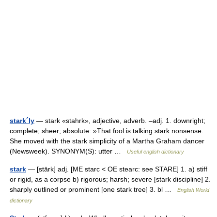
stark´ly
— stark «stahrk», adjective, adverb. –adj. 1. downright;
complete; sheer; absolute: »That fool is talking stark nonsense.
She moved with the stark simplicity of a Martha Graham dancer
(Newsweek). SYNONYM(S): utter …
Useful english dictionary
stark
— [stärk] adj. [ME starc < OE stearc: see STARE] 1. a) stiff
or rigid, as a corpse b) rigorous; harsh; severe [stark discipline] 2.
sharply outlined or prominent [one stark tree] 3. bl …
English World
dictionary